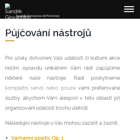
dehaze
Domů
Naše služby
Půjčování nástrojů
Sandrik Giovannino de Provolone
Varhanářska dílna
Půjčování nástrojů
O dílně
Realizované projekty
Pro účely dotvoření Vaší události či kulturní akce
Naše služby
něčím opravdu unikátním Vám rádi zapůjčíme
některé naše nástroje. Rádi poskytneme
Výkup dřeva
kompletní servis nebo pouze
vámi preferované
služby, abychom Vám alespoň v této oblasti při
O nás
organizování události trochu ulehčili.
Následující nástroje u Vás mohou zazářit a zaznít:
Varhanní positiv Op. 1